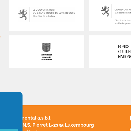
n
Fundamental a.s.b.l.
49, rue N.S. Pierret L-2335 Luxembourg