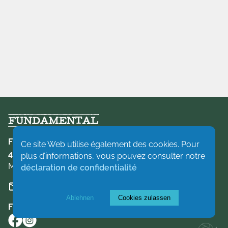
Fundamental a.s.b.l.
Ce site Web utilise également des cookies. Pour
49, rue N.S. Pierret L-2335 Luxembourg
plus d’informations, vous pouvez consulter notre
Mentions légales
déclaration de confidentialité
info(at)fundamental.lu
Ablehnen
Cookies zulassen
FOLGEN SIE UNS IN DEN SOZIALEN MEDIEN